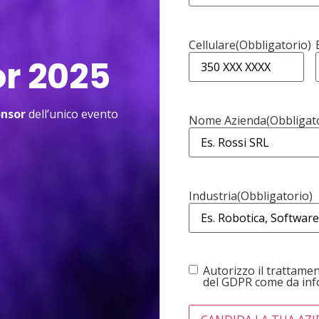
Cellulare
(Obbligatorio)
r 2025
onsor
dell’unico evento
Nome Azienda
(Obbligat
Industria
(Obbligatorio)
Consenso
(Obbligatorio)
Autorizzo il trattament
del GDPR come da in