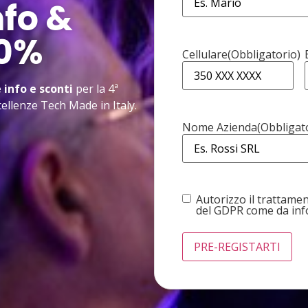
nfo &
50%
Cellulare
(Obbligatorio)
 info e sconti
per la 4ª
ccellenze Tech Made in Italy.
Nome Azienda
(Obbligat
Consenso
(Obbligatorio)
Autorizzo il trattament
del GDPR come da in