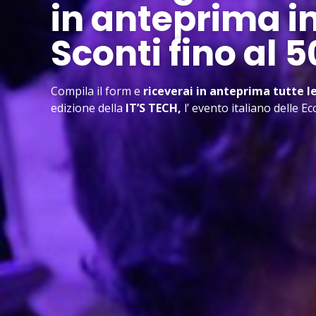
in anteprima i
Sconti fino al 
Compila il form e
riceverai in anteprima tutte le
edizione della
IT’S TECH,
l’ evento italiano delle E