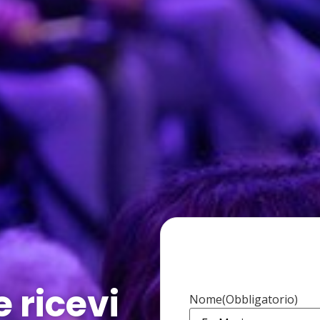
PRE- REGIS
e ricevi
Nome
(Obbligatorio)